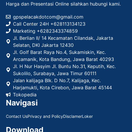
Harga dan Presentasi Online silahkan hubungi kami.
gpspelacakdotcom@gmail.com
Call Center 24H +628113134123
Marketing +
6282343374859
Jl. Berlian II/ 14 Kecamatan Cilandak, Jakarta
Selatan, DKI Jakarta 12430
Jl. Golf Barat Raya No.4, Sukamiskin, Kec.
Arcamanik, Kota Bandung, Jawa Barat 40293
Jl. H Nur Hasyim Jl. Buntu No.31, Keputih, Kec.
Sukolilo, Surabaya, Jawa Timur 60111
Jalan kalijaga Blk. D No.7, Kalijaga, Kec.
Harjamukti, Kota Cirebon, Jawa Barat 45144
Tokopedia
Navigasi
Contact Us
Privacy and Policy
Disclamer
Loker
Download