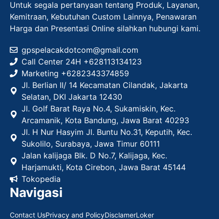
Untuk segala pertanyaan tentang Produk, Layanan,
Kemitraan, Kebutuhan Custom Lainnya, Penawaran
Harga dan Presentasi Online silahkan hubungi kami.
gpspelacakdotcom@gmail.com
Call Center 24H +628113134123
Marketing +
6282343374859
Jl. Berlian II/ 14 Kecamatan Cilandak, Jakarta
Selatan, DKI Jakarta 12430
Jl. Golf Barat Raya No.4, Sukamiskin, Kec.
Arcamanik, Kota Bandung, Jawa Barat 40293
Jl. H Nur Hasyim Jl. Buntu No.31, Keputih, Kec.
Sukolilo, Surabaya, Jawa Timur 60111
Jalan kalijaga Blk. D No.7, Kalijaga, Kec.
Harjamukti, Kota Cirebon, Jawa Barat 45144
Tokopedia
Navigasi
Contact Us
Privacy and Policy
Disclamer
Loker